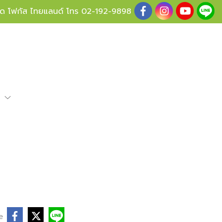
ู้ด โฟกัส ไทยแลนด์ โทร
02-192-9898
e
e