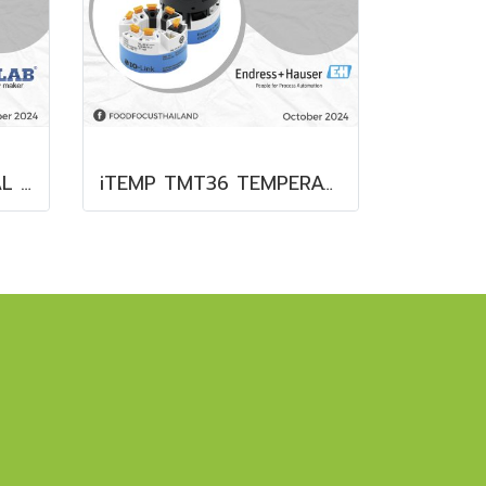
FLAMMABLE CHEMICAL SAFETY CABINET
iTEMP TMT36 TEMPERATURE TRANSMITTER