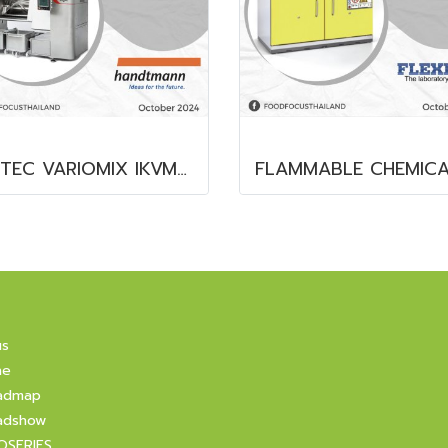
INOTEC VARIOMIX IKVM 500 VAC
us
ne
admap
adshow
OSERIES