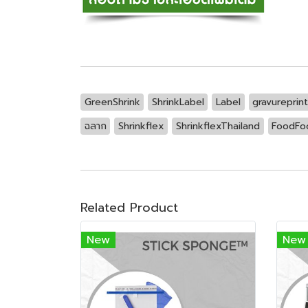
GreenShrink
ShrinkLabel
Label
gravureprint
ฉลาก
Shrinkflex
ShrinkflexThailand
FoodFo
Related Product
New
New