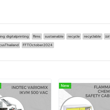
ing digitalprinting
flims
sustainable
recycle
recyclable
ฉลา
cusThailand
FFTOctober2024
New