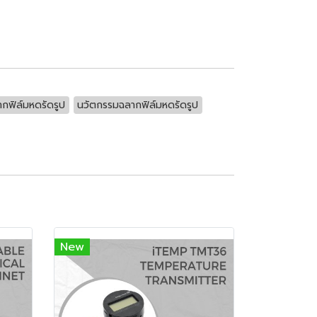
กฟิล์มหดรัดรูป
นวัตกรรมฉลากฟิล์มหดรัดรูป
New