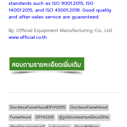
standards such as ISO 9001:2015, ISO
14001:2015, and ISO 45001:2018. Good quality
and after-sales service are guaranteed.
By: Official Equipment Manufacturing Co., Ltd.
www.official.co.th
DuctlessFumeHoodDFH12615
DuctlessFumeHood
FumeHood
DFH12615
ตู้ดูดไอระเหยสารเคมีแบบไร้ท่อ