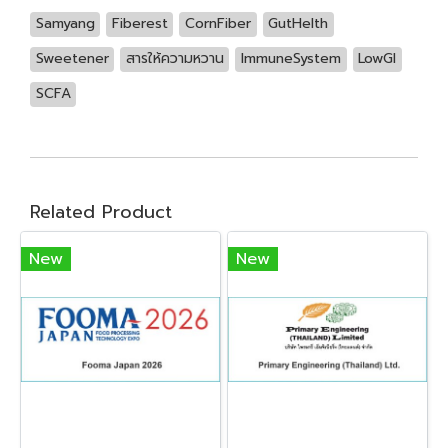
Samyang
Fiberest
CornFiber
GutHelth
Sweetener
สารให้ความหวาน
ImmuneSystem
LowGI
SCFA
Related Product
New
New