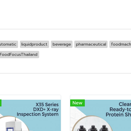
utomatic
liquidproduct
beverage
pharmaceutical
foodmach
FoodFocusThailand
New