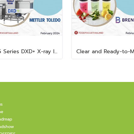
X35 Series DXD+ X-ray Inspection System
us
ne
admap
adshow