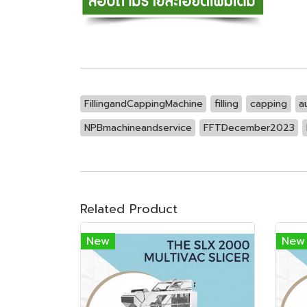
FillingandCappingMachine
filling
capping
a
NPBmachineandservice
FFTDecember2023
Related Product
New
New