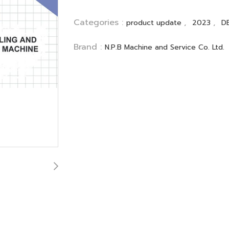
Categories :
,
,
product update
2023
D
Brand :
N.P.B Machine and Service Co. Ltd.