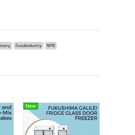
inery
foodindustry
NPB
New