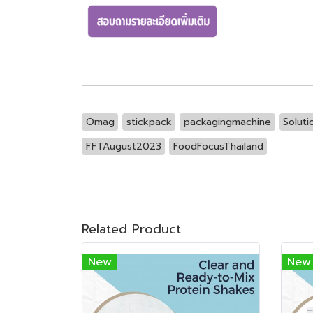
Omag
stickpack
packagingmachine
Soluti
FFTAugust2023
FoodFocusThailand
Related Product
New
New