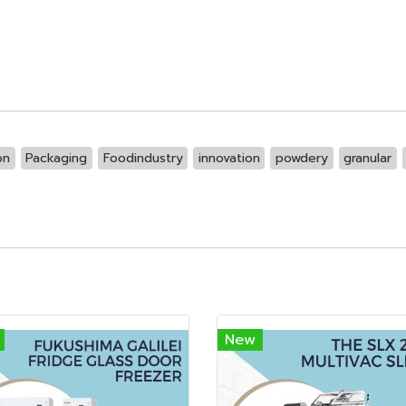
on
Packaging
Foodindustry
innovation
powdery
granular
New