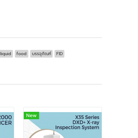
liquid
food
บรรจุภัณฑ์
FID
New