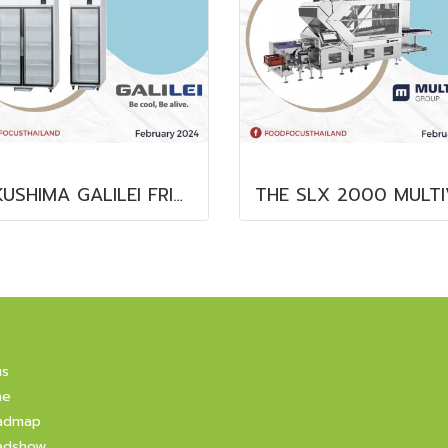
FUKUSHIMA GALILEI FRIDGE GLASS DOOR FREEZER
us
ne
admap
adshow