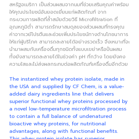
สหรัฐอเมริกา เป็นส่วนผสมจากนมที่ช่วยเสริมคุณค่าพร้อม
ให้คุณประโยชน์อันยอดเยี่ยมแก่ผลิตภัณฑ์ จาก
กระบวนการผลิตที่ล้ำสมัยด้วยวิธี Microfiltration ที่
อุณหภูมิต่ำ สามารถรักษาสมดุลของส่วนผสมที่ทรงคุณ
ค่าจากเวย์โปรตีนและช่วยเพิ่มประโยชน์ทางด้านโภชนาการ
ให้แก่ผู้บริโภค สามารถละลายได้อย่างรวดเร็ว จึงเหมาะที่จะ
นำมาผสมกับเครื่องดื่มทุกชนิดทั้งแบบเขย่าหรือปั่นผสม
ทั้งยังสามารถละลายได้ในช่วงค่า pH ที่กว้าง โดยยังคง
ความใสและไม่ส่งผลกระทบต่อผลิตภัณฑ์เครื่องดื่มอีกด้วย
The instantized whey protein isolate, made in
the USA and supplied by CF Chem, is a value-
added dairy ingredients line that delivers
superior functional whey proteins processed by
a novel low-temperature microfiltration process
to contain a full balance of undenatured
bioactive whey proteins, for nutritional
advantages, along with functional benefits.
This whey protein isolate has superior