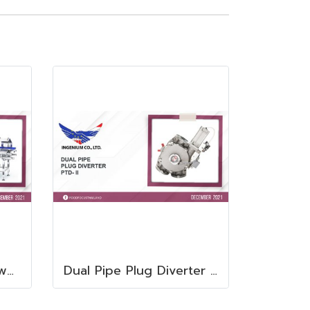
C33 PlusLine Washdown Checkweigher
Dual Pipe Plug Diverter PTD- II