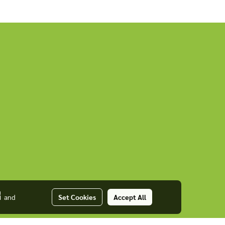
่
and
Set Cookies
Accept All