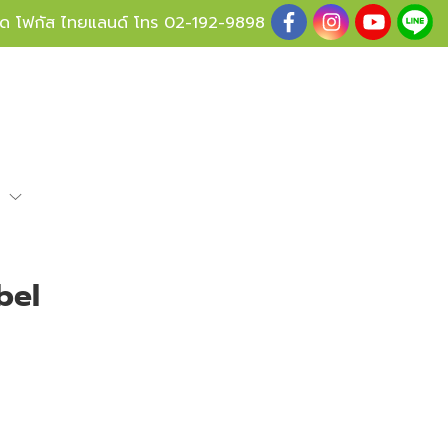
ู้ด โฟกัส ไทยแลนด์ โทร
02-192-9898
e
bel