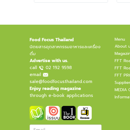
Menu
Food Focus Thailand
About 
นิตยสารอุตสาหกรรมอาหารและเครื่อง
ดื่ม
Magazi
Advertise with us.
FFT Ro
call
02 192 9598
FFT Ro
email
FFT PR
sale@foodfocusthailand.com
Supplie
Enjoy reading magazine
MEDIA 
through e-book applications
Informa