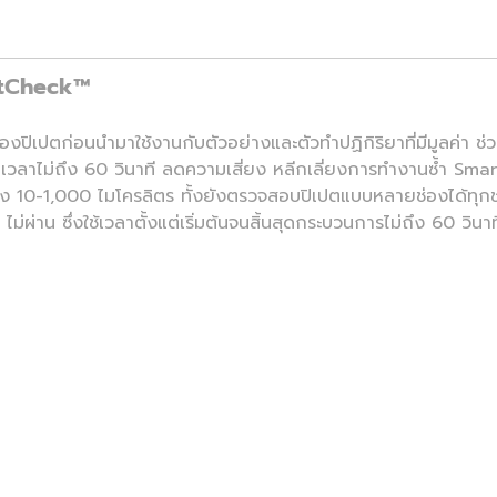
rtCheck™
ปตก่อนนำมาใช้งานกับตัวอย่างและตัวทำปฏิกิริยาที่มีมูลค่า ช่วย
ในเวลาไม่ถึง 60 วินาที ลดความเสี่ยง หลีกเลี่ยงการทำงานซ้ำ 
ว่าง 10-1,000 ไมโครลิตร ทั้งยังตรวจสอบปิเปตแบบหลายช่องได้ท
ผ่าน ซึ่งใช้เวลาตั้งแต่เริ่มต้นจนสิ้นสุดกระบวนการไม่ถึง 60 วินาท