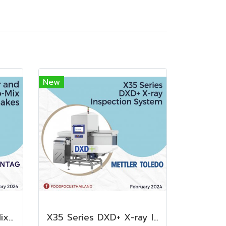
New
Clear and Ready-to-Mix Protein Shakes
X35 Series DXD+ X-ray Inspection System