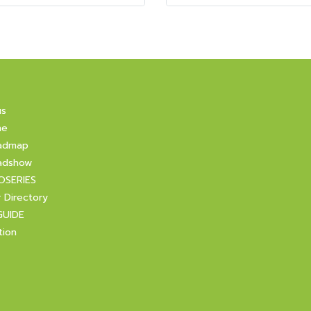
us
ne
admap
adshow
OSERIES
r Directory
GUIDE
tion