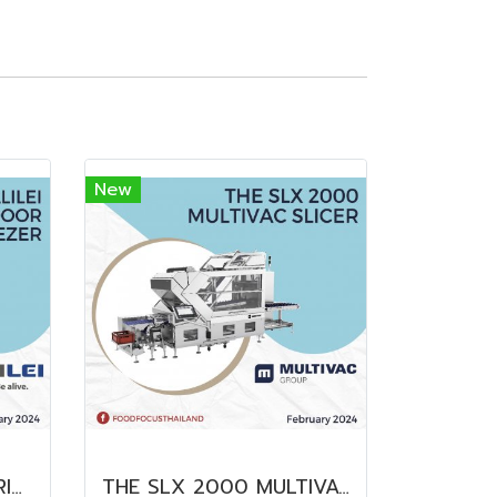
New
FUKUSHIMA GALILEI FRIDGE GLASS DOOR FREEZER
THE SLX 2000 MULTIVAC SLICER