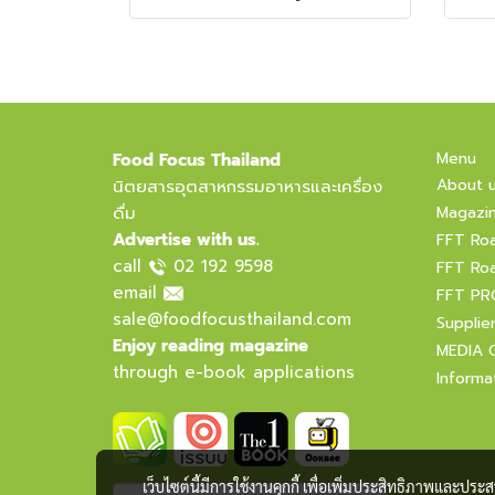
Menu
Food Focus Thailand
About 
นิตยสารอุตสาหกรรมอาหารและเครื่อง
ดื่ม
Magazi
Advertise with us.
FFT Ro
call
02 192 9598
FFT Ro
email
FFT PR
sale@foodfocusthailand.com
Supplie
Enjoy reading magazine
MEDIA 
through e-book applications
Informa
เว็บไซต์นี้มีการใช้งานคุกกี้ เพื่อเพิ่มประสิทธิภาพและปร