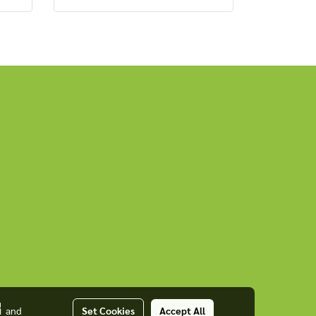
่
and
Set Cookies
Accept All