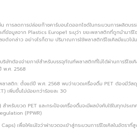
่น การลดการปล่อยก๊าซคาร์บอนไดออกไซด์ในกระบวนการผลิตบรรจ
่ข้อมูลจาก Plastics Europe1 ระบุว่า ขยะพลาสติกที่ถูกนำมารีไซเ
ลขดังกล่าว อย่างไรก็ตาม ปริมาณการใช้พลาสติกรีไซเคิลมีแนวโน้มที่
ัทต้องจ่ายภาษีสำหรับบรรจุภัณฑ์พลาสติกที่ไม่ได้ผ่านการรีไซเคิ
ปี พ.ศ. 2568
ติก: ตั้งแต่ปี พ.ศ. 2568 พบว่าขวดเครื่องดื่ม PET ต้องมีวัสดุรีไ
T) เพิ่มขึ้นไม่น้อยกว่าร้อยละ 30
ับขวด PET และกระป๋องเครื่องดื่มจะมีผลบังคับใช้ในทุกประเท
egulation (PPWR)
ื่อให้แน่ใจว่าฝาขวดจะเข้าสู่กระบวนการรีไซเคิลในอัตราที่สูง