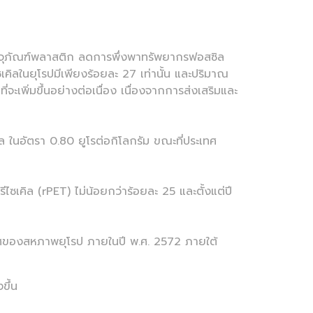
ุภัณฑ์พลาสติก ลดการพึ่งพาทรัพยากรฟอสซิล
คิลในยุโรปมีเพียงร้อยละ 27 เท่านั้น และปริมาณ
จะเพิ่มขึ้นอย่างต่อเนื่อง เนื่องจากการส่งเสริมและ
ล ในอัตรา 0.80 ยูโรต่อกิโลกรัม ขณะที่ประเทศ
ซเคิล (rPET) ไม่น้อยกว่าร้อยละ 25 และตั้งแต่ปี
ศของสหภาพยุโรป ภายในปี พ.ศ. 2572 ภายใต้
ขึ้น