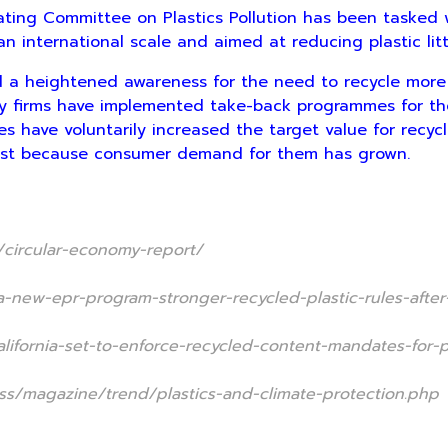
g Committee on Plastics Pollution has been tasked w
an international scale and aimed at reducing plastic lit
eightened awareness for the need to recycle more ma
ny firms have implemented take-back programmes for thei
s have voluntarily increased the target value for recy
east because consumer demand for them has grown.
/circular-economy-report/
a-new-epr-program-stronger-recycled-plastic-rules-afte
lifornia-set-to-enforce-recycled-content-mandates-for-pl
s/magazine/trend/plastics-and-climate-protection.php