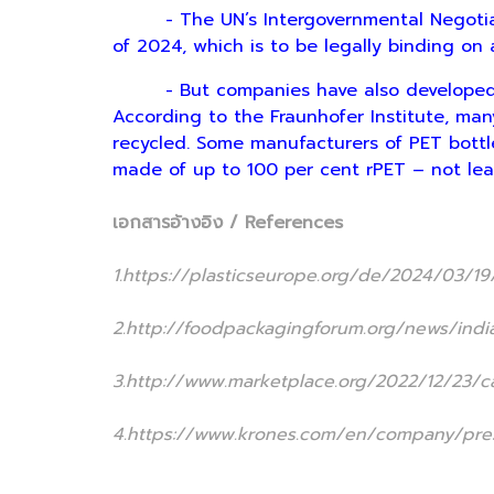
- The UN’s Intergovernmental Negotiatin
of 2024, which is to be legally binding on 
- But companies have also developed a h
According to the Fraunhofer Institute, ma
recycled. Some manufacturers of PET bottle
made of up to 100 per cent rPET – not l
เอกสารอ้างอิง / References
1.https://plasticseurope.org/de/2024/03/19
2.http://foodpackagingforum.org/news/indi
3.http://www.marketplace.org/2022/12/23/ca
4.https://www.krones.com/en/company/pres