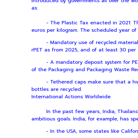
introduced by governments all over the wor
as:
- The Plastic Tax enacted in 2021: That 
euros per kilogram. The scheduled year of 
- Mandatory use of recycled material for
rPET as from 2025, and of at least 30 per
- A mandatory deposit system for PET be
of the Packaging and Packaging Waste Reg
- Tethered caps make sure that a higher
bottles are recycled.
International Actions Worldwide
In the past few years, India, Thailand,
ambitious goals. India, for example, has sp
- In the USA, some states like Californi