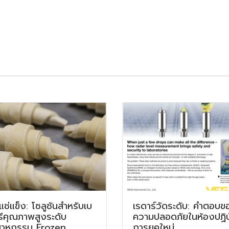
แช่แข็ง: โซลูชันสำหรับเบ
เรดาร์วัดระดับ: คำตอบข
รีคุณภาพสูงระดับ
ความปลอดภัยในห้องปฏิบั
สาหกรรม Frozen
การยุคใหม่