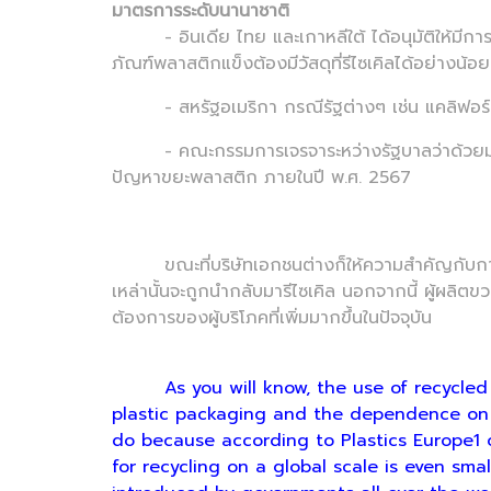
มาตรการระดับนานาชาติ
- อินเดีย ไทย และเกาหลีใต้ ได้อนุมัติให้มีการใ
ภัณฑ์พลาสติกแข็งต้องมีวัสดุที่รีไซเคิลได้อย่างน้
- สหรัฐอเมริกา กรณีรัฐต่างๆ เช่น แคลิฟอร์เ
- คณะกรรมการเจรจาระหว่างรัฐบาลว่าด้วยมลพ
ปัญหาขยะพลาสติก ภายในปี พ.ศ. 2567
ขณะที่บริษัทเอกชนต่างก็ให้ความสำคัญกับการรีไซ
เหล่านั้นจะถูกนำกลับมารีไซเคิล นอกจากนี้ ผู้ผลิ
ต้องการของผู้บริโภคที่เพิ่มมากขึ้นในปัจจุบัน
As you will know, the use of recycled 
plastic packaging and the dependence on fos
do because according to Plastics Europe1 o
for recycling on a global scale is even sma