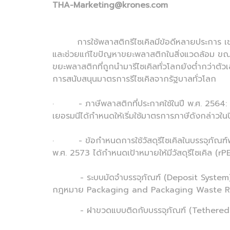
THA-Marketing@krones.com
การใช้พลาสติกรีไซเคิลมีข้อดีหลายประการ เช
และช่วยแก้ไขปัญหาขยะพลาสติกในสิ่งแวดล้อม ขณะที
ขยะพลาสติกที่ถูกนำมารีไซเคิลทั่วโลกยังต่ำกว่าตัวเ
การสนับสนุนมาตรการรีไซเคิลจากรัฐบาลทั่วโลก
· - ภาษีพลาสติกที่ประกาศใช้ในปี พ.ศ. 2564: บริษ
เยอรมนีได้กำหนดให้เริ่มใช้มาตรการภาษีดังกล่าวใน
· - ข้อกำหนดการใช้วัสดุรีไซเคิลในบรรจุภัณฑ์พลาส
พ.ศ. 2573 ได้กำหนดเป้าหมายให้มีวัสดุรีไซเคิล (rPE
- ระบบมัดจำบรรจุภัณฑ์ (Deposit System) สำหร
กฎหมาย Packaging and Packaging Waste R
- ฝาขวดแบบติดกับบรรจุภัณฑ์ (Tethered Caps) เพ