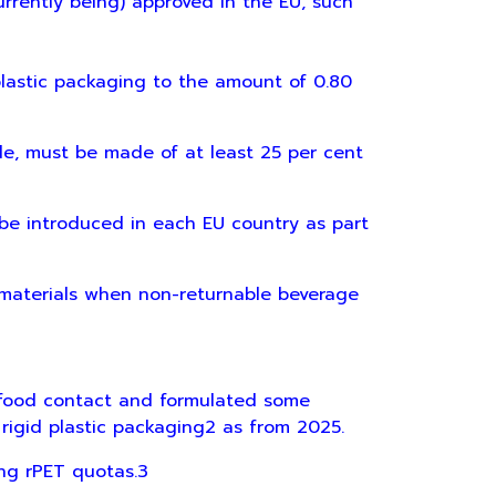
urrently being) approved in the EU, such
astic packaging to the amount of 0.80
e, must be made of at least 25 per cent
 introduced in each EU country as part
materials when non-returnable beverage
 food contact and formulated some
n rigid plastic packaging2 as from 2025.
ng rPET quotas.3