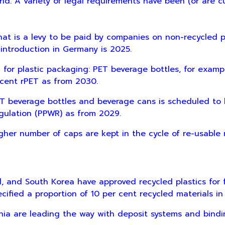
ld. A variety of legal requirements have been (or are c
is a levy to be paid by companies on non-recycled pl
introduction in Germany is 2025.
 plastic packaging: PET beverage bottles, for exampl
 cent rPET as from 2030.
verage bottles and beverage cans is scheduled to be
ulation (PPWR) as from 2029.
 number of caps are kept in the cycle of re-usable 
 and South Korea have approved recycled plastics for
ecified a proportion of 10 per cent recycled materials i
a are leading the way with deposit systems and bindi