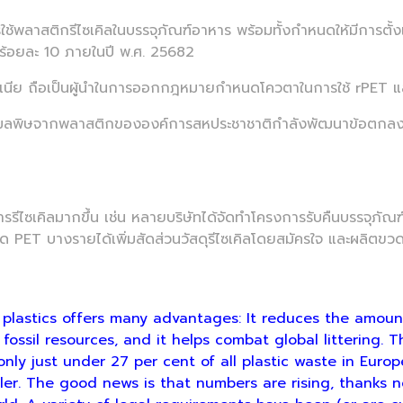
ช้พลาสติกรีไซเคิลในบรรจุภัณฑ์อาหาร พร้อมทั้งกำหนดให้มีการตั้ง
อยร้อยละ 10 ภายในปี พ.ศ. 25682
นีย ถือเป็นผู้นำในการออกกฎหมายกำหนดโควตาในการใช้ rPET แล
ิษจากพลาสติกขององค์การสหประชาชาติกำลังพัฒนาข้อตกลงที่
เคิลมากขึ้น เช่น หลายบริษัทได้จัดทำโครงการรับคืนบรรจุภัณฑ์ 
ตขวด PET บางรายได้เพิ่มสัดส่วนวัสดุรีไซเคิลโดยสมัครใจ และผลิตข
plastics offers many advantages: It reduces the amoun
sil resources, and it helps combat global littering. The
nly just under 27 per cent of all plastic waste in Euro
ller. The good news is that numbers are rising, thanks n