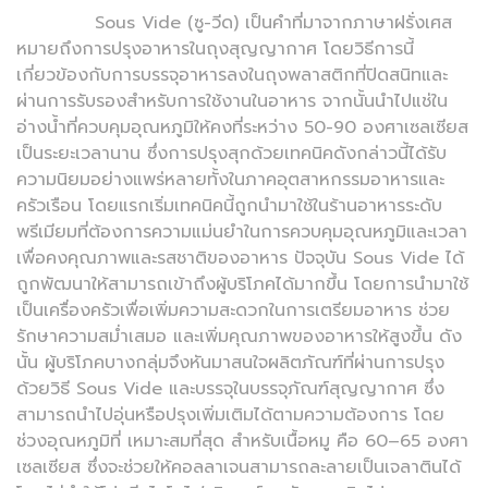
Sous Vide (ซู-วีด) เป็นคำที่มาจากภาษาฝรั่งเศส
หมายถึงการปรุงอาหารในถุงสุญญากาศ โดยวิธีการนี้
เกี่ยวข้องกับการบรรจุอาหารลงในถุงพลาสติกที่ปิดสนิทและ
ผ่านการรับรองสำหรับการใช้งานในอาหาร จากนั้นนำไปแช่ใน
อ่างน้ำที่ควบคุมอุณหภูมิให้คงที่ระหว่าง 50-90 องศาเซลเซียส
เป็นระยะเวลานาน ซึ่งการปรุงสุกด้วยเทคนิคดังกล่าวนี้ได้รับ
ความนิยมอย่างแพร่หลายทั้งในภาคอุตสาหกรรมอาหารและ
ครัวเรือน โดยแรกเริ่มเทคนิคนี้ถูกนำมาใช้ในร้านอาหารระดับ
พรีเมียมที่ต้องการความแม่นยำในการควบคุมอุณหภูมิและเวลา
เพื่อคงคุณภาพและรสชาติของอาหาร ปัจจุบัน Sous Vide ได้
ถูกพัฒนาให้สามารถเข้าถึงผู้บริโภคได้มากขึ้น โดยการนำมาใช้
เป็นเครื่องครัวเพื่อเพิ่มความสะดวกในการเตรียมอาหาร ช่วย
รักษาความสม่ำเสมอ และเพิ่มคุณภาพของอาหารให้สูงขึ้น ดัง
นั้น ผู้บริโภคบางกลุ่มจึงหันมาสนใจผลิตภัณฑ์ที่ผ่านการปรุง
ด้วยวิธี Sous Vide และบรรจุในบรรจุภัณฑ์สุญญากาศ ซึ่ง
สามารถนำไปอุ่นหรือปรุงเพิ่มเติมได้ตามความต้องการ โดย
ช่วงอุณหภูมิที่ เหมาะสมที่สุด สำหรับเนื้อหมู คือ 60–65 องศา
เซลเซียส ซึ่งจะช่วยให้คอลลาเจนสามารถละลายเป็นเจลาตินได้