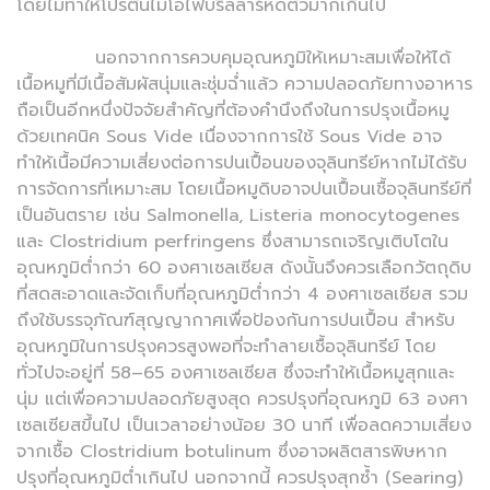
โดยไม่ทำให้โปรตีนไมโอไฟบริลลาร์หดตัวมากเกินไป
นอกจากการควบคุมอุณหภูมิให้เหมาะสมเพื่อให้ได้
เนื้อหมูที่มีเนื้อสัมผัสนุ่มและชุ่มฉ่ำแล้ว ความปลอดภัยทางอาหาร
ถือเป็นอีกหนึ่งปัจจัยสำคัญที่ต้องคำนึงถึงในการปรุงเนื้อหมู
ด้วยเทคนิค Sous Vide เนื่องจากการใช้ Sous Vide อาจ
ทำให้เนื้อมีความเสี่ยงต่อการปนเปื้อนของจุลินทรีย์หากไม่ได้รับ
การจัดการที่เหมาะสม โดยเนื้อหมูดิบอาจปนเปื้อนเชื้อจุลินทรีย์ที่
เป็นอันตราย เช่น Salmonella, Listeria monocytogenes
และ Clostridium perfringens ซึ่งสามารถเจริญเติบโตใน
อุณหภูมิต่ำกว่า 60 องศาเซลเซียส ดังนั้นจึงควรเลือกวัตถุดิบ
ที่สดสะอาดและจัดเก็บที่อุณหภูมิต่ำกว่า 4 องศาเซลเซียส รวม
ถึงใช้บรรจุภัณฑ์สุญญากาศเพื่อป้องกันการปนเปื้อน สำหรับ
อุณหภูมิในการปรุงควรสูงพอที่จะทำลายเชื้อจุลินทรีย์ โดย
ทั่วไปจะอยู่ที่ 58–65 องศาเซลเซียส ซึ่งจะทำให้เนื้อหมูสุกและ
นุ่ม แต่เพื่อความปลอดภัยสูงสุด ควรปรุงที่อุณหภูมิ 63 องศา
เซลเซียสขึ้นไป เป็นเวลาอย่างน้อย 30 นาที เพื่อลดความเสี่ยง
จากเชื้อ Clostridium botulinum ซึ่งอาจผลิตสารพิษหาก
ปรุงที่อุณหภูมิต่ำเกินไป นอกจากนี้ ควรปรุงสุกซ้ำ (Searing)