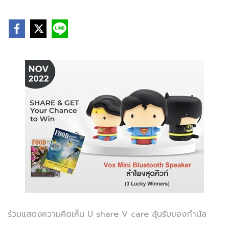
ร่วมแสดงความคิดเห็น U share V care ลุ้นรับของกำนัล