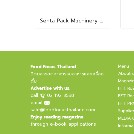
Senta Pack Machinery & Service Co., Ltd.
Menu
Food Focus Thailand
About 
นิตยสารอุตสาหกรรมอาหารและเครื่อง
ดื่ม
Magazi
Advertise with us.
FFT Ro
call
02 192 9598
FFT Ro
email
FFT PR
sale@foodfocusthailand.com
Supplie
Enjoy reading magazine
MEDIA 
through e-book applications
Informa