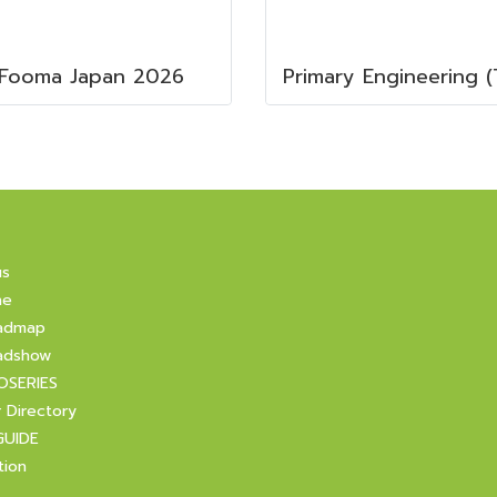
Fooma Japan 2026
us
ne
admap
adshow
OSERIES
r Directory
GUIDE
tion