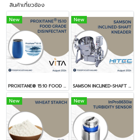
สินค้าเกี่ยวข้อง
New
New
PROXITANE® 15:10 FOOD GRADE DISINFECTANT
SAMSON INCLINED-SHAFT KNEADER
New
New