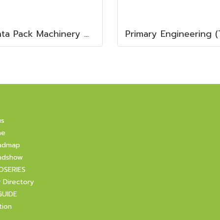
Senta Pack Machinery & Service Co., Ltd.
us
ne
admap
adshow
OSERIES
r Directory
GUIDE
tion