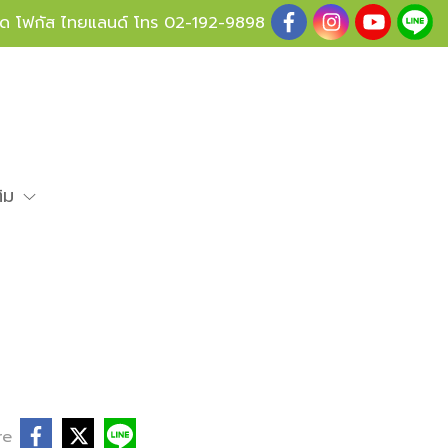
ู้ด โฟกัส ไทยแลนด์ โทร
02-192-9898
ติม
re