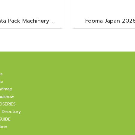
Senta Pack Machinery & Service Co., Ltd.
Fooma Japan 202
us
ne
admap
adshow
OSERIES
r Directory
GUIDE
tion