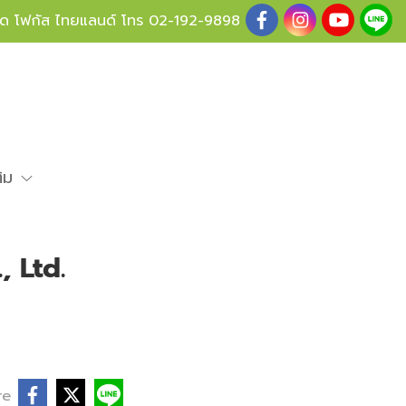
ู้ด โฟกัส ไทยแลนด์ โทร
02-192-9898
ติม
 Ltd.
re