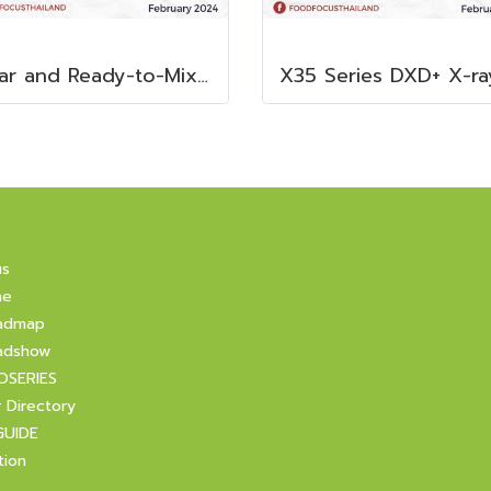
Clear and Ready-to-Mix Protein Shakes
us
ne
admap
adshow
OSERIES
r Directory
GUIDE
tion