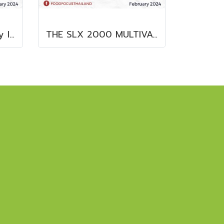
X35 Series DXD+ X-ray Inspection System
THE SLX 2000 MULTIVAC SLICER