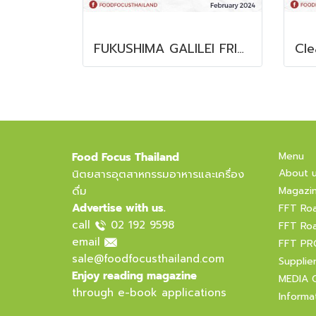
FUKUSHIMA GALILEI FRIDGE GLASS DOOR FREEZER
Menu
Food Focus Thailand
About 
นิตยสารอุตสาหกรรมอาหารและเครื่อง
ดื่ม
Magazi
Advertise with us.
FFT Ro
call
02 192 9598
FFT Ro
email
FFT PR
sale@foodfocusthailand.com
Supplie
Enjoy reading magazine
MEDIA 
through e-book applications
Informa