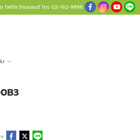
ู้ด โฟกัส ไทยแลนด์ โทร
02-192-9898
ติม
00B3
re