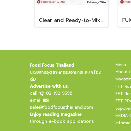
Clear and Ready-to-Mix Protein Shakes
Menu
Food Focus Thailand
About 
นิตยสารอุตสาหกรรมอาหารและเครื่อง
ดื่ม
Magazi
Advertise with us.
FFT Ro
call
02 192 9598
FFT Ro
email
FFT PR
sale@foodfocusthailand.com
Supplie
Enjoy reading magazine
MEDIA 
through e-book applications
Informa