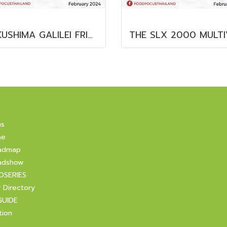
FUKUSHIMA GALILEI FRIDGE GLASS DOOR FREEZER
us
ne
admap
adshow
OSERIES
r Directory
GUIDE
tion