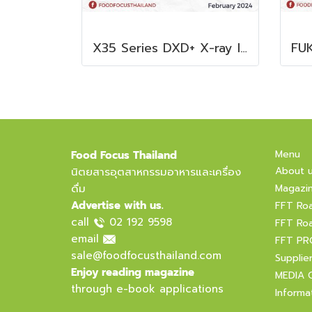
X35 Series DXD+ X-ray Inspection System
Menu
Food Focus Thailand
About 
นิตยสารอุตสาหกรรมอาหารและเครื่อง
ดื่ม
Magazi
Advertise with us.
FFT Ro
call
02 192 9598
FFT Ro
email
FFT PR
sale@foodfocusthailand.com
Supplie
Enjoy reading magazine
MEDIA 
through e-book applications
Informa