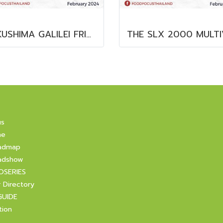
FUKUSHIMA GALILEI FRIDGE GLASS DOOR FREEZER
us
ne
admap
adshow
OSERIES
r Directory
GUIDE
tion