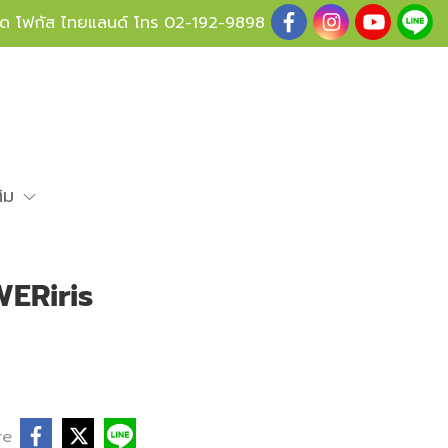
ู้ด โฟกัส ไทยแลนด์ โทร
02-192-9898
ติม
ERiris
re