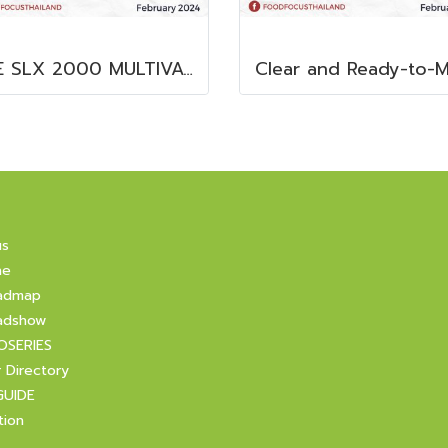
THE SLX 2000 MULTIVAC SLICER
us
ne
admap
adshow
OSERIES
r Directory
GUIDE
tion