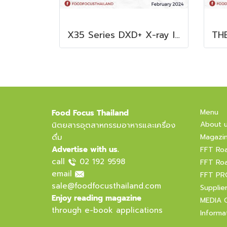
X35 Series DXD+ X-ray Inspection System
Menu
Food Focus Thailand
About 
นิตยสารอุตสาหกรรมอาหารและเครื่อง
ดื่ม
Magazi
Advertise with us.
FFT Ro
call
02 192 9598
FFT Ro
email
FFT PR
sale@foodfocusthailand.com
Supplie
Enjoy reading magazine
MEDIA 
through e-book applications
Informa