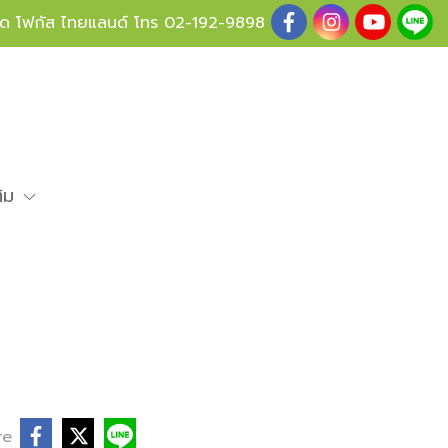
ู้ด โฟกัส ไทยแลนด์ โทร
02-192-9898
ติม
re