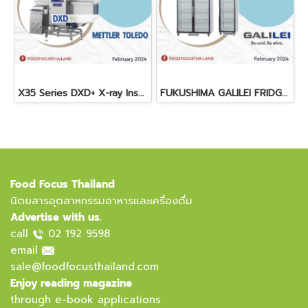
X35 Series DXD+ X-ray Inspection System
FUKUSHIMA GALILEI FRIDGE GLASS DOOR FREEZER
Food Focus Thailand
นิตยสารอุตสาหกรรมอาหารและเครื่องดื่ม
Advertise with us.
call
02 192 9598
email
sale@foodfocusthailand.com
Enjoy reading magazine
through e-book applications