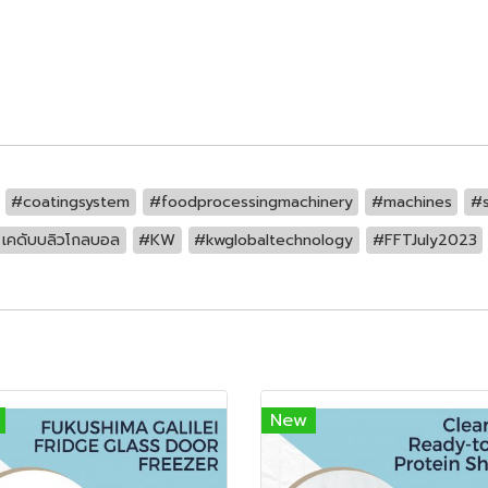
#coatingsystem
#foodprocessingmachinery
#machines
#s
เคดับบลิวโกลบอล
#KW
#kwglobaltechnology
#FFTJuly2023
New