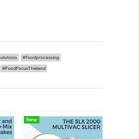
olutions
#foodprocessing
#FoodFocusThailand
New