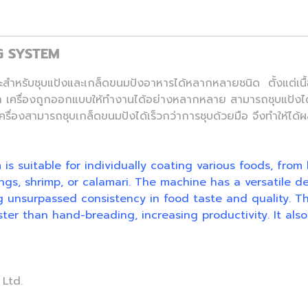
G SYSTEM
ะสำหรับชุบแป้งและเกล็ดขนมปังอาหารได้หลากหลายชนิด ตั้งแต่เนื้อ
มึก เครื่องถูกออกแบบให้ทำงานได้อย่างหลากหลาย สามารถชุบแป้งได
ื่องสามารถชุบเกล็ดขนมปังได้เร็วกว่าการชุบด้วยมือ จึงทำให้ได้ผลผ
 suitable for individually coating various foods, from l
ngs, shrimp, or calamari. The machine has a versatile de
ng unsurpassed consistency in food taste and quality. 
ter than hand-breading, increasing productivity. It al
 Ltd.