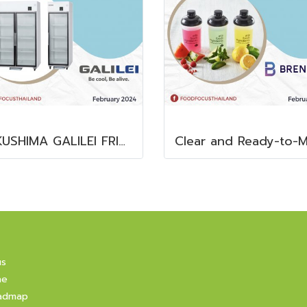
FUKUSHIMA GALILEI FRIDGE GLASS DOOR FREEZER
us
ne
admap