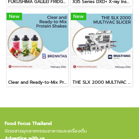
FUKUSHIMA GALILEI FRIDGE GLASS DOOR FREEZER
X35 Series DXD+ X-ray Inspection System
New
New
Clear and Ready-to-Mix Protein Shakes
THE SLX 2000 MULTIVAC SLICER
Food Focus Thailand
นิตยสารอุตสาหกรรมอาหารและเครื่องดื่ม
Advertise with us.