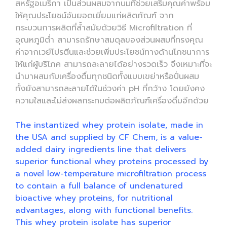
สหรัฐอเมริกา เป็นส่วนผสมจากนมที่ช่วยเสริมคุณค่าพร้อม
ให้คุณประโยชน์อันยอดเยี่ยมแก่ผลิตภัณฑ์ จาก
กระบวนการผลิตที่ล้ำสมัยด้วยวิธี Microfiltration ที่
อุณหภูมิต่ำ สามารถรักษาสมดุลของส่วนผสมที่ทรงคุณ
ค่าจากเวย์โปรตีนและช่วยเพิ่มประโยชน์ทางด้านโภชนาการ
ให้แก่ผู้บริโภค สามารถละลายได้อย่างรวดเร็ว จึงเหมาะที่จะ
นำมาผสมกับเครื่องดื่มทุกชนิดทั้งแบบเขย่าหรือปั่นผสม
ทั้งยังสามารถละลายได้ในช่วงค่า pH ที่กว้าง โดยยังคง
ความใสและไม่ส่งผลกระทบต่อผลิตภัณฑ์เครื่องดื่มอีกด้วย
The instantized whey protein isolate, made in
the USA and supplied by CF Chem, is a value-
added dairy ingredients line that delivers
superior functional whey proteins processed by
a novel low-temperature microfiltration process
to contain a full balance of undenatured
bioactive whey proteins, for nutritional
advantages, along with functional benefits.
This whey protein isolate has superior