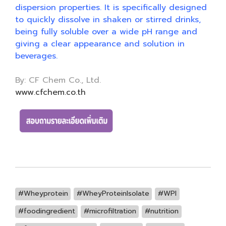
dispersion properties. It is specifically designed
to quickly dissolve in shaken or stirred drinks,
being fully soluble over a wide pH range and
giving a clear appearance and solution in
beverages.
By: CF Chem Co., Ltd.
www.cfchem.co.th
#Wheyprotein
#WheyProteinIsolate
#WPI
#foodingredient
#microfiltration
#nutrition