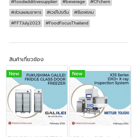
#foodadditivesupplier
#beverage
#CFchem
#ส่วนผสมอาหาร
#เวย์โปรตีน
#ซีเอฟเคม
#FFTJuly2023
#FoodFocusThailand
สินค้าเกี่ยวข้อง
New
New