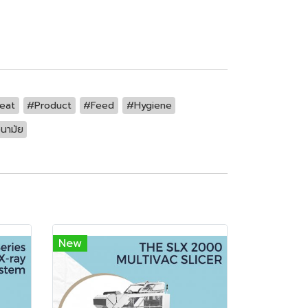
eat
#Product
#Feed
#Hygiene
นามัย
New