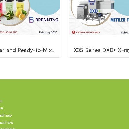
Clear and Ready-to-Mix Protein Shakes
us
ne
admap
adshow