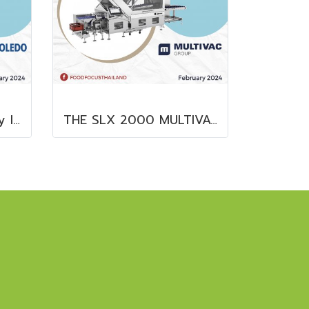
X35 Series DXD+ X-ray Inspection System
THE SLX 2000 MULTIVAC SLICER