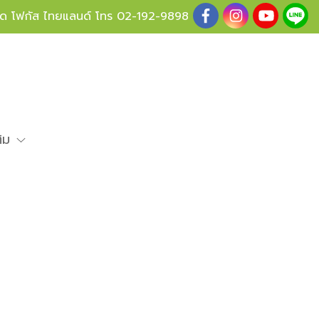
ู้ด โฟกัส ไทยแลนด์ โทร
02-192-9898
ติม