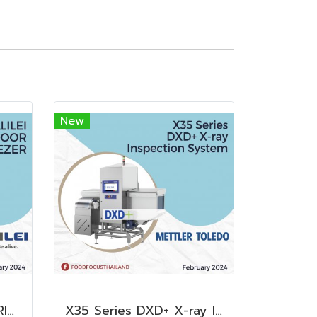
New
FUKUSHIMA GALILEI FRIDGE GLASS DOOR FREEZER
X35 Series DXD+ X-ray Inspection System