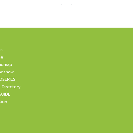
us
ne
admap
adshow
OSERIES
r Directory
GUIDE
tion