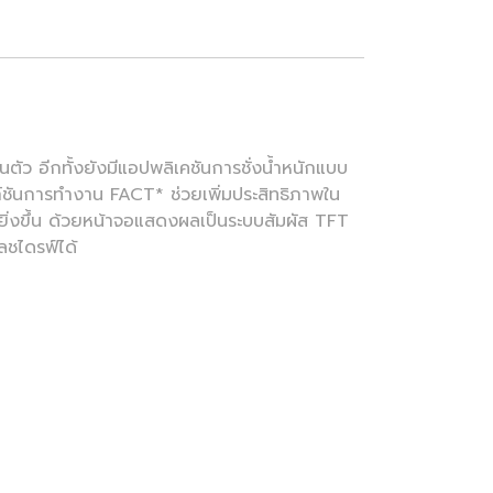
ตัว อีกทั้งยังมีแอปพลิเคชันการชั่งน้ำหนักแบบ
งก์ชันการทำงาน FACT* ช่วยเพิ่มประสิทธิภาพใน
วกยิ่งขึ้น ด้วยหน้าจอแสดงผลเป็นระบบสัมผัส TFT
ลชไดรฟ์ได้