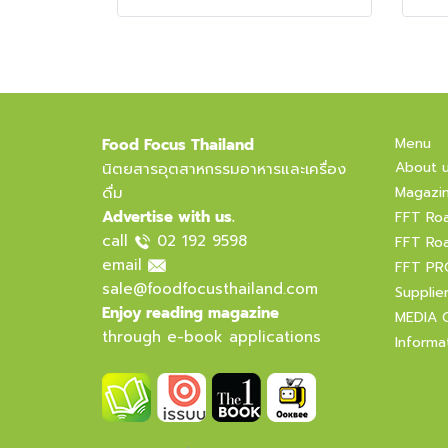
Menu
Food Focus Thailand
About 
นิตยสารอุตสาหกรรมอาหารและเครื่อง
ดื่ม
Magazi
Advertise with us.
FFT Ro
call
02 192 9598
FFT Ro
email
FFT PR
sale@foodfocusthailand.com
Supplie
Enjoy reading magazine
MEDIA 
through e-book applications
Informa