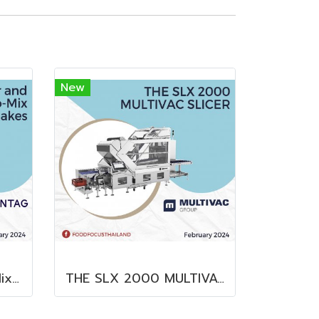
New
Clear and Ready-to-Mix Protein Shakes
THE SLX 2000 MULTIVAC SLICER