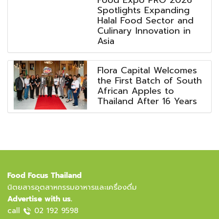
Spotlights Expanding
Halal Food Sector and
Culinary Innovation in
Asia
Flora Capital Welcomes
the First Batch of South
African Apples to
Thailand After 16 Years
Food Focus Thailand
นิตยสารอุตสาหกรรมอาหารและเครื่องดื่ม
Advertise with us.
call
02 192 9598