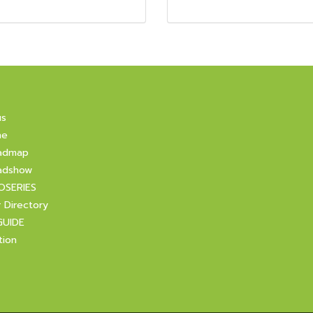
us
ne
admap
adshow
OSERIES
r Directory
GUIDE
tion