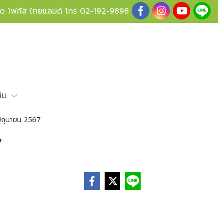
ู้ด โฟกัส ไทยแลนด์ โทร
02-192-9898
ติม
มิถุนายน 2567
7