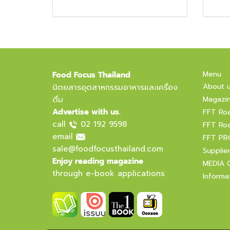
Menu
Food Focus Thailand
About 
นิตยสารอุตสาหกรรมอาหารและเครื่อง
ดื่ม
Magazi
Advertise with us.
FFT Ro
call
02 192 9598
FFT Ro
email
FFT PR
sale@foodfocusthailand.com
Supplie
Enjoy reading magazine
MEDIA 
through e-book applications
Informa