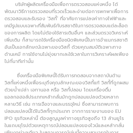
บริษัทผู้ผลิตเครื่องมือเพื่อการตรวจสอบแห่งหนึ่ง ได้
พัฒนาวิธีการตรวจสอบที่รวดเร็วและง่ายต่อการพกพาเพื่อการ
ตรวจสอบและรับรอง ‘วิสกี้’ ที่อาศัยการแปลงค่าทางไฟฟ้าและ
เคมีรูปแบบเฉพาะที่สัมพันธ์กับรสชาติในการตรวจสอบแต่ละล็อต
ของการผลิต โดยไม่ต้องใช้สารเติมอื่นๆ และส่วนตรวจวิเคราะห์
เพิ่มเติม ก็สามารถใช้เครื่องมือชนิดพิเศษนี้ในการจำแนกรสชาติ
อันเป็นเอกลักษณ์เฉพาะของวิสกี้ ด้วยคุณสมบัติเฉพาะทาง
ด้านเคมี การใช้งานไม่ยุ่งยากเละใช้เวลาในการวิเคราะห์ผลเพียง
ไม่กี่นาทีเท่านั้น
ซึ่งเครื่องมือพิเศษนี้ได้รับการทดสอบจากสถาบันด้าน
วิสกี้แห่งหนึ่งเพื่อระบุถึงคุณลักษณะของวิสกี้แท้ วิสกี้ที่ถูกผสม
ด้วยน้ำเปล่า เอทานอล หรือ วิสกี้ปลอม โดยเครื่องดื่ม
แอลกอฮอล์ประเภทเหล้ากลั่นมักถูกปลอมแปลงด้วยหลาก
หลายวิธี เช่น การเจือจางและบรรจุใหม่ ซึ่งสามารถพบการ
ปลอมแปลงนี้ได้ในวิสกี้ทุกประเภท จากการรายงานของ EU
IPO ธุรกิจเหล่านี้ ต้องสูญมูลค่าทางธุรกิจสูงถึง 13 ล้านยูโร
ในแถบยุโรปด้วยเหตุการณ์ปลอมแปลงของไวน์และเหล้ากลั่น
เพียงอย่างเดียว ในสถานการณ์เช่นนี้ความสามารถในการ