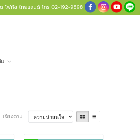
ู้ด โฟกัส ไทยแลนด์ โทร
02-192-9898
ติม
เรียงตาม