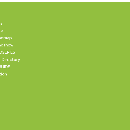
us
ne
admap
adshow
OSERIES
r Directory
GUIDE
tion