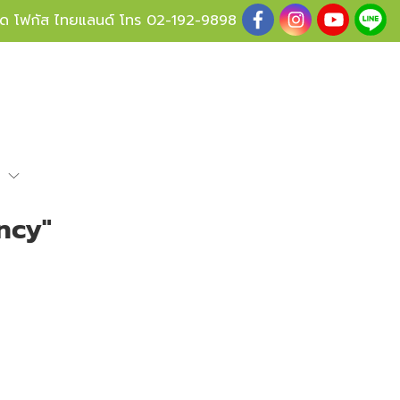
ู้ด โฟกัส ไทยแลนด์ โทร
02-192-9898
e
ency"