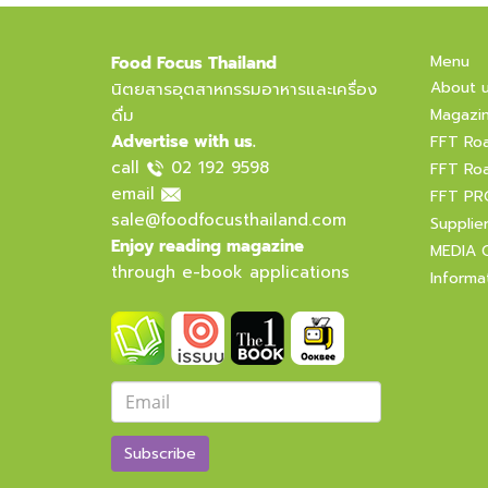
Menu
Food Focus Thailand
About 
นิตยสารอุตสาหกรรมอาหารและเครื่อง
ดื่ม
Magazi
Advertise with us.
FFT Ro
call
02 192 9598
FFT Ro
email
FFT PR
sale@foodfocusthailand.com
Supplie
Enjoy reading magazine
MEDIA 
through e-book applications
Informa
Subscribe