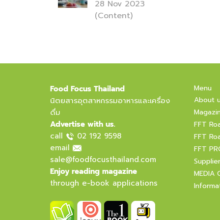
28 Nov 2023
(Content)
Menu
Food Focus Thailand
About 
นิตยสารอุตสาหกรรมอาหารและเครื่อง
ดื่ม
Magazi
Advertise with us.
FFT Ro
call
02 192 9598
FFT Ro
email
FFT PR
sale@foodfocusthailand.com
Supplie
Enjoy reading magazine
MEDIA 
through e-book applications
Informa