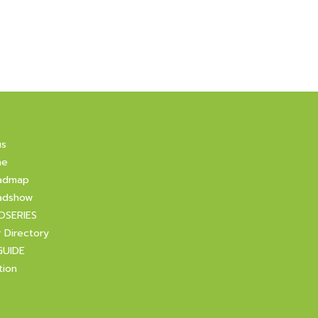
us
ne
admap
adshow
OSERIES
r Directory
GUIDE
tion