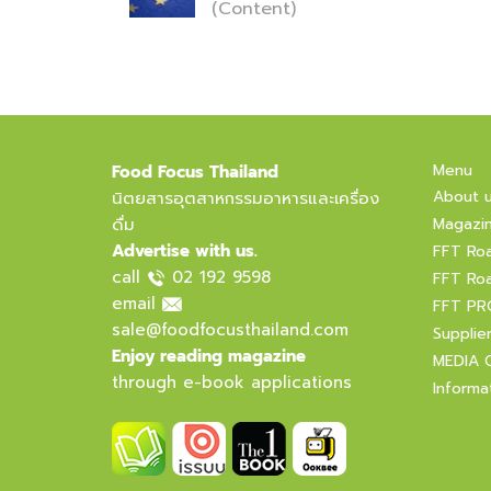
(Content)
Menu
Food Focus Thailand
About 
นิตยสารอุตสาหกรรมอาหารและเครื่อง
ดื่ม
Magazi
Advertise with us.
FFT Ro
call
02 192 9598
FFT Ro
email
FFT PR
sale@foodfocusthailand.com
Supplie
Enjoy reading magazine
MEDIA 
through e-book applications
Informa