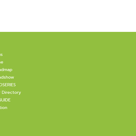
us
ne
admap
adshow
OSERIES
r Directory
GUIDE
tion