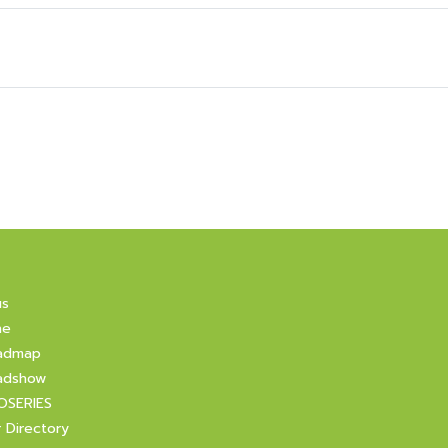
us
ne
admap
adshow
OSERIES
r Directory