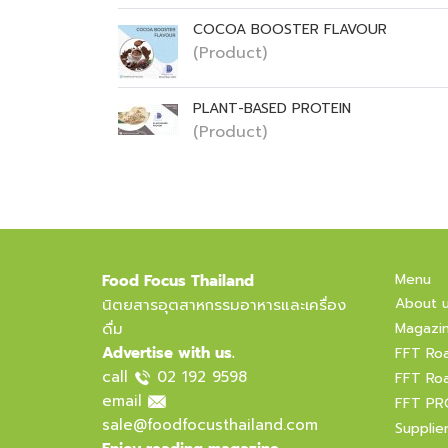
COCOA BOOSTER FLAVOUR
(Product)
PLANT-BASED PROTEIN
(Product)
Menu
Food Focus Thailand
About 
นิตยสารอุตสาหกรรมอาหารและเครื่อง
ดื่ม
Magazi
Advertise with us.
FFT Ro
call
02 192 9598
FFT Ro
email
FFT PR
sale@foodfocusthailand.com
Supplie