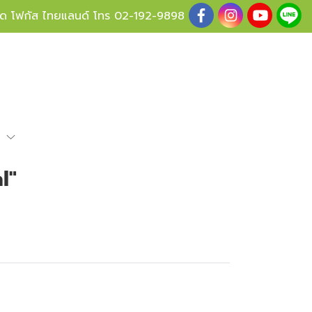
ู้ด โฟกัส ไทยแลนด์ โทร
02-192-9898
e
l"