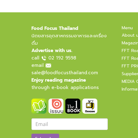
Menu
Food Focus Thailand
About 
นิตยสารอุตสาหกรรมอาหารและเครื่อง
ดื่ม
Magazi
Advertise with us.
FFT Ro
call
02 192 9598
FFT Ro
email
FFT PR
sale@foodfocusthailand.com
Supplie
Enjoy reading magazine
MEDIA 
through e-book applications
Informa