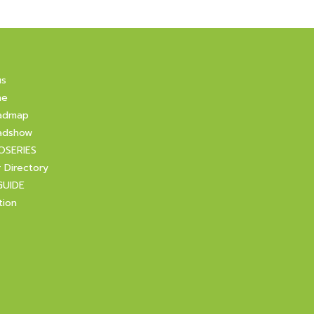
us
ne
admap
adshow
OSERIES
r Directory
GUIDE
tion