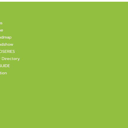
us
ne
admap
adshow
OSERIES
r Directory
GUIDE
tion