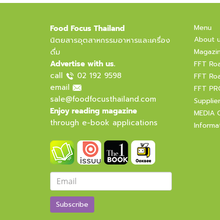
Menu
Food Focus Thailand
About 
นิตยสารอุตสาหกรรมอาหารและเครื่อง
ดื่ม
Magazi
Advertise with us.
FFT Ro
call
02 192 9598
FFT Ro
email
FFT PR
sale@foodfocusthailand.com
Supplie
Enjoy reading magazine
MEDIA 
through e-book applications
Informa
Subscribe