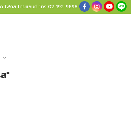
ู้ด โฟกัส ไทยแลนด์ โทร
02-192-9898
e
รส"