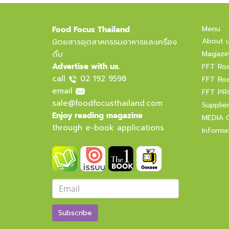
Menu
Food Focus Thailand
About 
นิตยสารอุตสาหกรรมอาหารและเครื่อง
ดื่ม
Magazi
Advertise with us.
FFT Ro
call
02 192 9598
FFT Ro
email
FFT PR
sale@foodfocusthailand.com
Supplie
Enjoy reading magazine
MEDIA 
through e-book applications
Informa
Subscribe