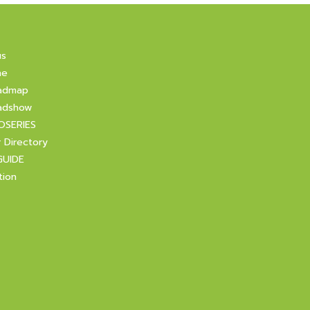
us
ne
admap
adshow
OSERIES
r Directory
GUIDE
tion