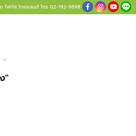
ู้ด โฟกัส ไทยแลนด์ โทร
02-192-9898
e
ูง"