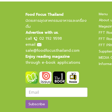
Menu
Food Focus Thailand
About 
นิตยสารอุตสาหกรรมอาหารและเครื่อง
ดื่ม
Magazi
Advertise with us.
FFT Ro
call
02 192 9598
FFT Ro
email
FFT PR
sale@foodfocusthailand.com
Supplie
Enjoy reading magazine
MEDIA 
through e-book applications
Informa
Subscribe