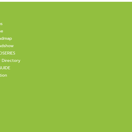
us
ne
admap
adshow
OSERIES
r Directory
GUIDE
tion