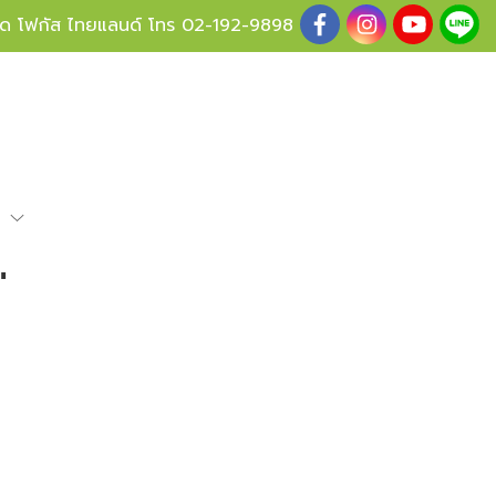
ู้ด โฟกัส ไทยแลนด์ โทร
02-192-9898
e
"