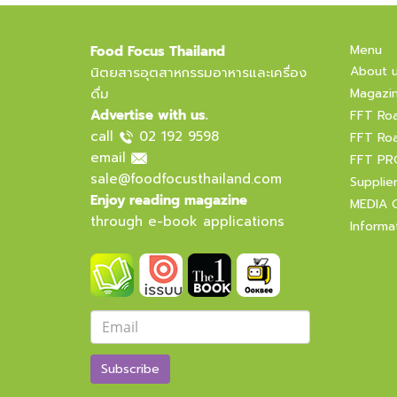
Menu
Food Focus Thailand
About 
นิตยสารอุตสาหกรรมอาหารและเครื่อง
ดื่ม
Magazi
Advertise with us.
FFT Ro
call
02 192 9598
FFT Ro
email
FFT PR
sale@foodfocusthailand.com
Supplie
Enjoy reading magazine
MEDIA 
through e-book applications
Informa
Subscribe