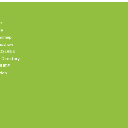
us
ne
admap
adshow
OSERIES
r Directory
GUIDE
tion