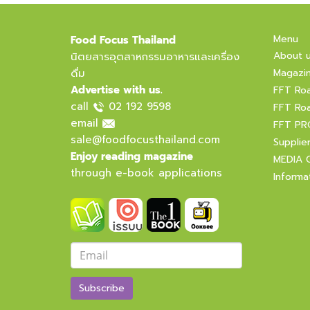
Menu
Food Focus Thailand
About 
นิตยสารอุตสาหกรรมอาหารและเครื่อง
ดื่ม
Magazi
Advertise with us.
FFT Ro
call
02 192 9598
FFT Ro
email
FFT PR
sale@foodfocusthailand.com
Supplie
Enjoy reading magazine
MEDIA 
through e-book applications
Informa
Subscribe