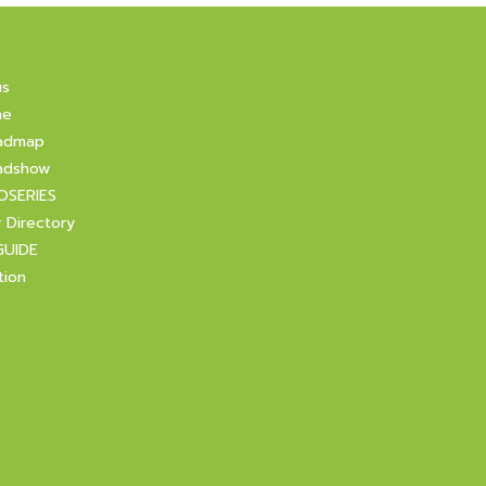
us
ne
admap
adshow
OSERIES
r Directory
GUIDE
tion