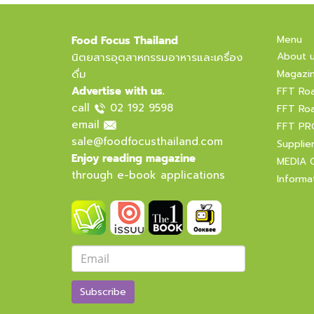
Menu
Food Focus Thailand
About 
นิตยสารอุตสาหกรรมอาหารและเครื่อง
ดื่ม
Magazi
Advertise with us.
FFT Ro
call
02 192 9598
FFT Ro
email
FFT PR
sale@foodfocusthailand.com
Supplie
Enjoy reading magazine
MEDIA 
through e-book applications
Informa
Subscribe