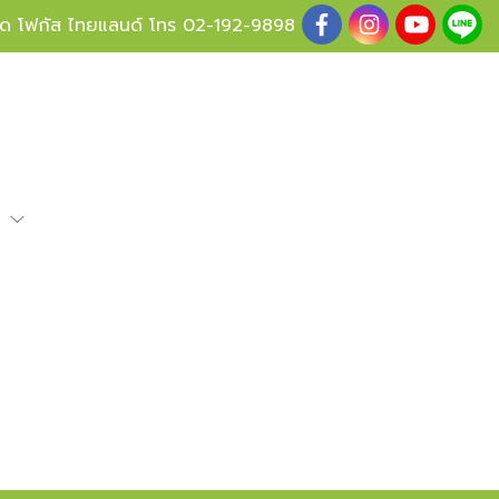
ู้ด โฟกัส ไทยแลนด์ โทร
02-192-9898
e