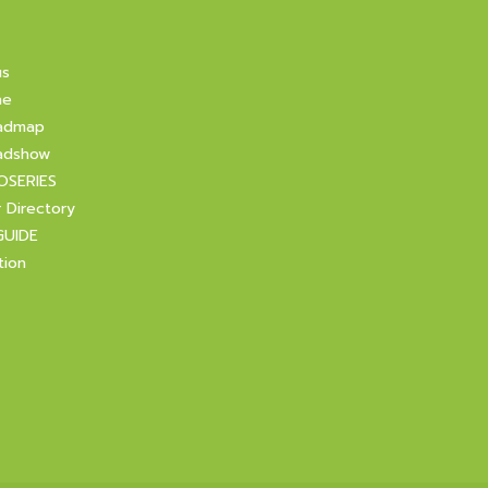
us
ne
admap
adshow
OSERIES
r Directory
GUIDE
tion