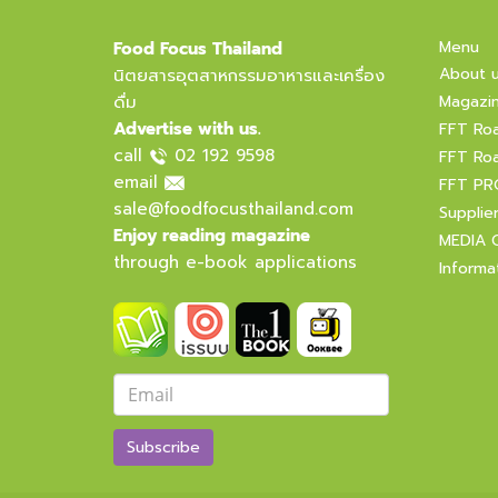
Menu
Food Focus Thailand
About 
นิตยสารอุตสาหกรรมอาหารและเครื่อง
ดื่ม
Magazi
Advertise with us.
FFT Ro
call
02 192 9598
FFT Ro
email
FFT PR
sale@foodfocusthailand.com
Supplie
Enjoy reading magazine
MEDIA 
through e-book applications
Informa
Subscribe