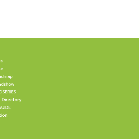
us
ne
admap
adshow
OSERIES
r Directory
GUIDE
tion