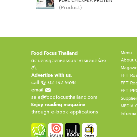
PURE CHICKPEA PROTEIN
(Product)
Menu
Food Focus Thailand
About 
นิตยสารอุตสาหกรรมอาหารและเครื่อง
ดื่ม
Magazi
Advertise with us.
FFT Ro
call
02 192 9598
FFT Ro
email
FFT PR
sale@foodfocusthailand.com
Supplie
Enjoy reading magazine
MEDIA 
through e-book applications
Informa