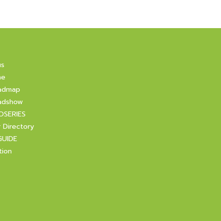
us
ne
admap
adshow
OSERIES
r Directory
GUIDE
tion