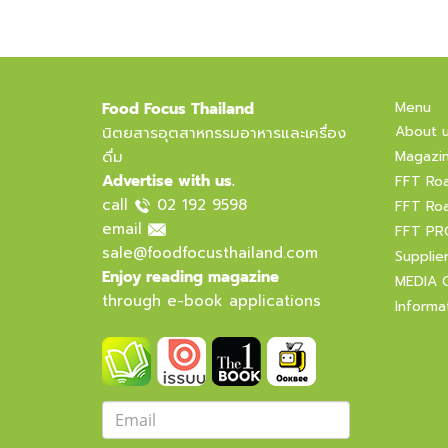
Menu
Food Focus Thailand
About 
นิตยสารอุตสาหกรรมอาหารและเครื่อง
ดื่ม
Magazi
Advertise with us.
FFT Ro
call
02 192 9598
FFT Ro
email
FFT PR
sale@foodfocusthailand.com
Supplie
Enjoy reading magazine
MEDIA 
through e-book applications
Informa