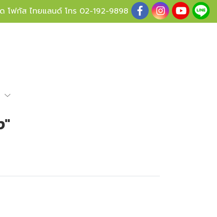
ู้ด โฟกัส ไทยแลนด์ โทร
02-192-9898
e
ง"