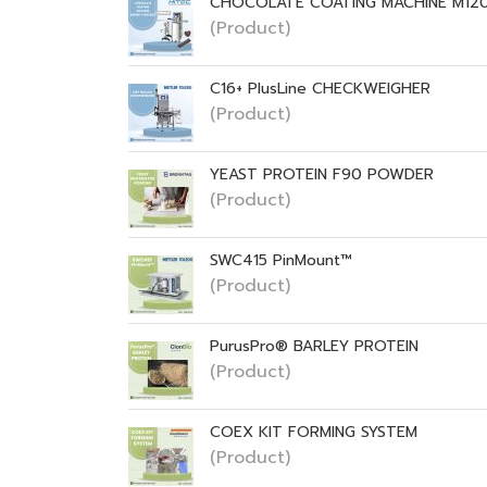
CHOCOLATE COATING MACHINE M120
(Product)
C16+ PlusLine CHECKWEIGHER
(Product)
YEAST PROTEIN F90 POWDER
(Product)
SWC415 PinMount™
(Product)
PurusPro® BARLEY PROTEIN
(Product)
COEX KIT FORMING SYSTEM
(Product)