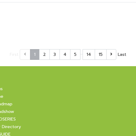
…
First
1
2
3
4
5
14
15
Last
us
ne
admap
adshow
OSERIES
r Directory
GUIDE