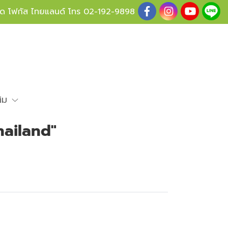
ู้ด โฟกัส ไทยแลนด์ โทร
02-192-9898
ติม
hailand"