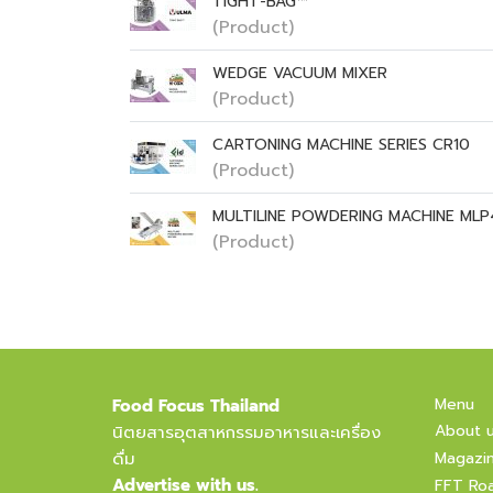
TIGHT-BAG™
(Product)
WEDGE VACUUM MIXER
(Product)
CARTONING MACHINE SERIES CR10
(Product)
MULTILINE POWDERING MACHINE ML
(Product)
Menu
Food Focus Thailand
About 
นิตยสารอุตสาหกรรมอาหารและเครื่อง
ดื่ม
Magazi
Advertise with us.
FFT Ro