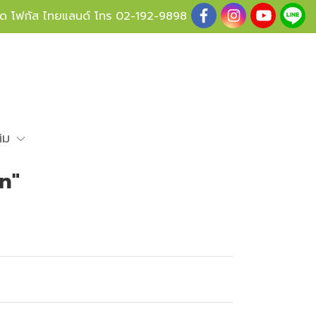
ู้ด โฟกัส ไทยแลนด์ โทร
02-192-9898
ติม
n"