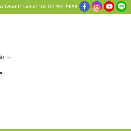
ู้ด โฟกัส ไทยแลนด์ โทร
02-192-9898
ติม
"