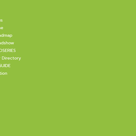
us
ne
admap
adshow
OSERIES
r Directory
GUIDE
tion