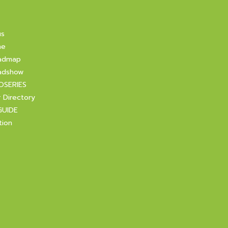
us
ne
admap
adshow
OSERIES
r Directory
GUIDE
tion