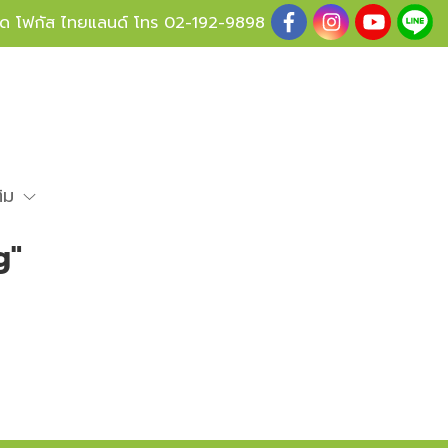
ู้ด โฟกัส ไทยแลนด์ โทร
02-192-9898
ติม
g"