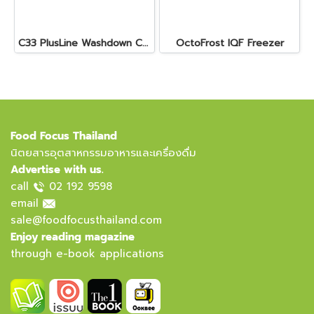
C33 PlusLine Washdown Checkweigher
OctoFrost IQF Freezer
Food Focus Thailand
นิตยสารอุตสาหกรรมอาหารและเครื่องดื่ม
Advertise with us.
call
02 192 9598
email
sale@foodfocusthailand.com
Enjoy reading magazine
through e-book applications